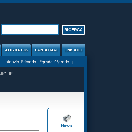
Form di ricerca
RICERCA
ATTIVITÀ CIIS
CONTATTACI
LINK UTILI
Infanzia-Primaria-1°grado-2°grado
MIGLIE
News