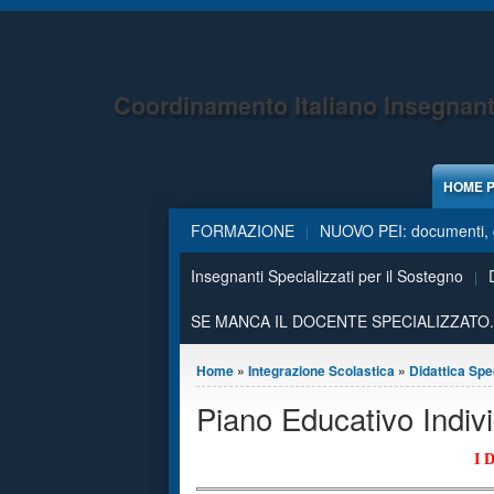
Jump to Content
Coordinamento Italiano Insegnant
HOME 
FORMAZIONE
NUOVO PEI: documenti, g
Insegnanti Specializzati per il Sostegno
SE MANCA IL DOCENTE SPECIALIZZATO.
Tu sei qui
Home
»
Integrazione Scolastica
»
Didattica Spe
Piano Educativo Indivi
I 