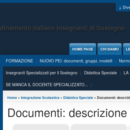
Jump to Content
↓ Dive
dinamento Italiano Insegnanti di Sostegno
HOME PAGE
CHI SIAMO
LE
FORMAZIONE
NUOVO PEI: documenti, gruppi, modelli
Norma
Insegnanti Specializzati per il Sostegno
Didattica Speciale
LA
SE MANCA IL DOCENTE SPECIALIZZATO...
Tu sei qui
Home
»
Integrazione Scolastica
»
Didattica Speciale
» Documenti: descriz
Documenti: descrizione