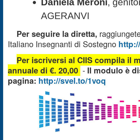
Daniela Meroni
, genit
AGERANVI
Per seguire la diretta,
raggiunget
Italiano Insegnanti di Sostegno
http:
Per iscriversi al CIIS
compila il m
annuale di
€.
20,00
-
Il modulo è di
pagina:
http://svel.to/1voq