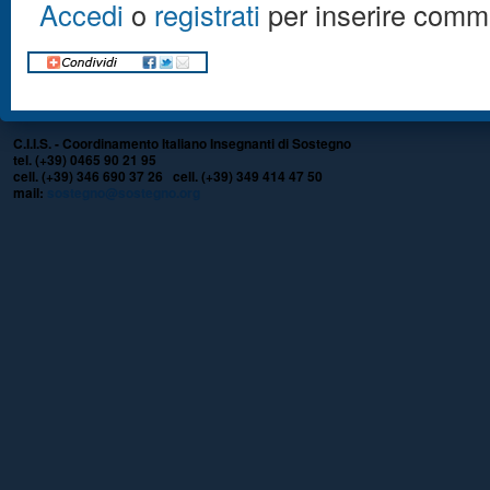
Accedi
o
registrati
per inserire comm
C.I.I.S. - Coordinamento Italiano Insegnanti di Sostegno
tel. (+39) 0465 90 21 95
cell. (+39) 346 690 37 26 cell. (+39) 349 414 47 50
mail:
sostegno@sostegno.org