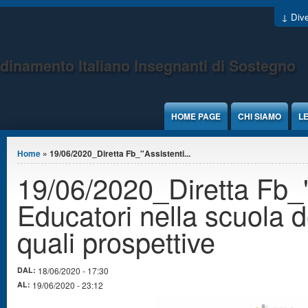
Jump to Content
↓ Dive
dinamento Italiano Insegnanti di Sostegno
HOME PAGE
CHI SIAMO
LE
Tu sei qui
Home
» 19/06/2020_Diretta Fb_"Assistenti...
19/06/2020_Diretta Fb_"
Educatori nella scuola de
quali prospettive
DAL:
18/06/2020 - 17:30
AL:
19/06/2020 - 23:12