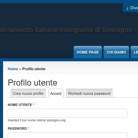
Jump to Content
↓ Dive
dinamento Italiano Insegnanti di Sostegno
HOME PAGE
CHI SIAMO
LE
Tu sei qui
Home
» Profilo utente
Profilo utente
Schede primarie
Crea nuovo profilo
Accedi
(scheda attiva)
Richiedi nuova password
NOME UTENTE
*
Inserisci il tuo nome utente sostegno.org.
PASSWORD
*