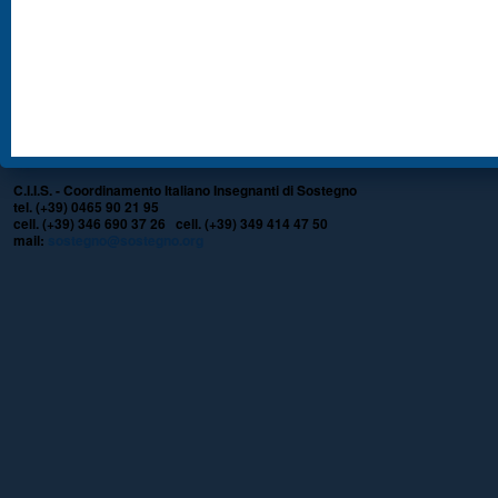
C.I.I.S. - Coordinamento Italiano Insegnanti di Sostegno
tel. (+39) 0465 90 21 95
cell. (+39) 346 690 37 26 cell. (+39) 349 414 47 50
mail:
sostegno@sostegno.org