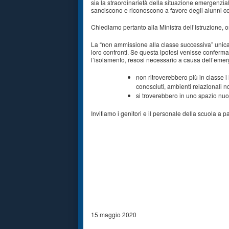
sia la straordinarietà della situazione emergenziale
sanciscono e riconoscono a favore degli alunni con
Chiediamo pertanto alla Ministra dell’Istruzione, 
La “non ammissione alla classe successiva” unica
loro confronti. Se questa ipotesi venisse confermata
l’isolamento, resosi necessario a causa dell’emer
non ritroverebbero più in classe i
conosciuti, ambienti relazionali n
si troverebbero in uno spazio nuov
Invitiamo i genitori e il personale della scuola a p
15 maggio 2020