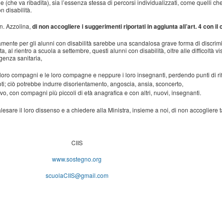
 (che va ribadita), sia l’essenza stessa di percorsi individualizzati, come quelli che
 disabilità.
on. Azzolina,
di non accogliere i suggerimenti riportati in aggiunta all’art. 4 con i
mente per gli alunni con disabilità sarebbe una scandalosa grave forma di discrim
, al rientro a scuola a settembre, questi alunni con disabilità, oltre alle difficoltà v
genza sanitaria,
 loro compagni e le loro compagne e neppure i loro insegnanti, perdendo punti di rif
oti; ciò potrebbe indurre disorientamento, angoscia, ansia, sconcerto,
o, con compagni più piccoli di età anagrafica e con altri, nuovi, insegnanti.
alesare il loro dissenso e a chiedere alla Ministra, insieme a noi, di non accogliere 
CIIS
www.sostegno.org
scuolaCIIS@gmail.com