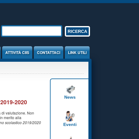
Form di ricerca
RICERCA
ATTIVITÀ CIIS
CONTATTACI
LINK UTILI
News
. 2019-2020
a di valutazione. Non
n merito alla
anno scolastico 2019/2020
Eventi