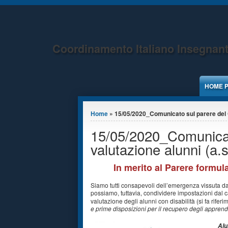
Jump to Content
Coordinamento Italiano Insegnant
HOME 
Tu sei qui
Home
» 15/05/2020_Comunicato sul parere del C
15/05/2020_Comunicat
valutazione alunni (a.
In merito al Parere formula
Siamo tutti consapevoli dell’emergenza vissuta dal
possiamo, tuttavia, condividere impostazioni dal c
valutazione degli alunni con disabilità (si fa riferi
e prime disposizioni per il recupero degli appren
Alu