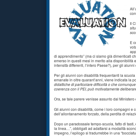
All
con
Il 
sit
sco
E c
vot
app
di apprendimento” (ma ci siamo già dimenticati che 
emerso in questi mesi in merito alla disponibilità 
intensità differenti, l’intero Paese?), per gli alun
Per gli alunni con disabilità frequentanti la scuol
emanate in oltre quarant’anni, viene indicata la pos
didattiche di particolare difficoltà o che comunque 
coerenza con il PEI, può motivatamente deliberar
Ora, se tale parere venisse assunto dal Ministero d
Gli alunni con disabilità, come i loro compagni e c
dell’allontanamento forzato, della perdita di rela
Dopo un paradossale tempo-scuola, fatto di tasti, di 
la linea…”, obbligati ad adattarsi a modalità scono
impegno, l’epilogo si tradurrebbe in una “boccia