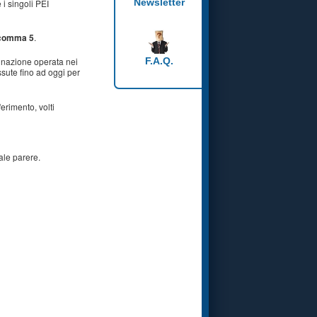
Newsletter
 i singoli PEI
l comma 5
.
inazione operata nei
F.A.Q.
issute fino ad oggi per
erimento, volti
tale parere.