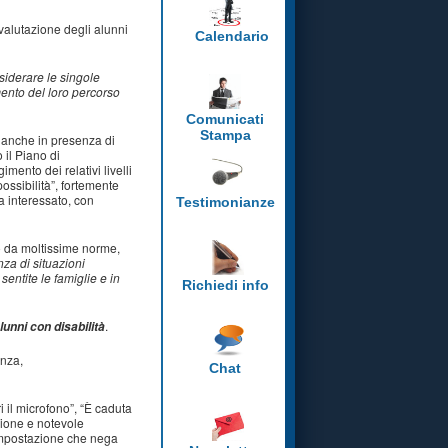
valutazione degli alunni
Calendario
iderare le singole
mento del loro percorso
Comunicati
Stampa
a anche in presenza di
 il Piano di
mento dei relativi livelli
ossibilità”, fortemente
a interessato, con
Testimonianze
ato da moltissime norme,
nza di situazioni
sentite le famiglie e in
Richiedi info
.
unni con disabilità
anza,
Chat
ri il microfono”, “È caduta
azione e notevole
’impostazione che nega