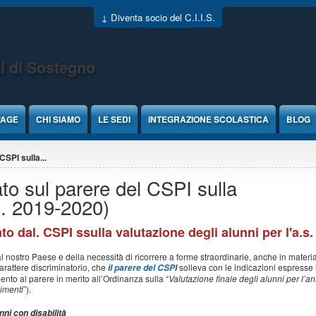
↓ Diventa socio del C.I.I.S.
i di Sostegno
PAGE
CHI SIAMO
LE SEDI
INTEGRAZIONE SCOLASTICA
BLOG
SPI sulla...
o sul parere del CSPI sulla
s. 2019-2020)
to dal. CSPI ssulla valutazione degli alunni per l'a.s
 nostro Paese e della necessità di ricorrere a forme straordinarie, anche in materi
arattere discriminatorio, che
solleva con le indicazioni espresse i
il parere del CSPI
mento al parere in merito all’Ordinanza sulla “
Valutazione finale degli alunni per l’
dimenti
”).
nni con disabilità