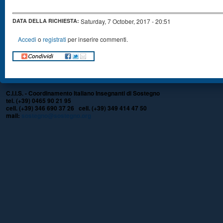
DATA DELLA RICHIESTA:
Saturday, 7 October, 2017 - 20:51
Accedi
o
registrati
per inserire commenti.
C.I.I.S. - Coordinamento Italiano Insegnanti di Sostegno
tel. (+39) 0465 90 21 95
cell. (+39) 346 690 37 26 cell. (+39) 349 414 47 50
mail:
sostegno@sostegno.org