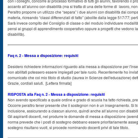
con i colleghi, concorre al processo formativo di tutti gli alunni, favorendo il 
accanto all’alunno con disabilità (ma si tratta di una delle forme di lavoro, non 
Peraltro proporre un utilizzo che “separa” i due alunni con disabilità dai comp
materia, ricreando “classi differenziali di fatto” (abolite dalla legge 517/77; p
Sarà invece compito del Consiglio di classe o del modulo individuare modalità 
pensi ai gruppi di apprendimento cooperativo oppure a progetti che vedono la c
disabilità).
Faq n. 2 - Messa a disposizione: requisiti
Desidero richiedere informazioni riguardo alla messa a disposizione per l'inseg
non abilitati potessero essere impiegati per tale ruolo. Recentemente ho invi
comunicato che col mio titolo di studio (laurea in Scienze dell'educazione) de
Grazie, cordiali saluti. [Lettera firmata]
RISPOSTA alla Faq n. 2 - Messa a disposizione: requisiti
Non avendo specificato a quale ordine e grado di scuola ha fatto richiesta, pr
Occorre peraltro tener presente che il sostegnon non è un insegnamento. Si tratt
inclusione, assicurando a ciascun alunno, quindi anche all’alunno con disabilit
Gli aspiranti docenti, nel produrre le domande di messa a disposizione (avendo
norma prevede che i posti di sostegno debbano essere prioritariamente assegnat
sostegno risultano vuoti, si procede nominando docenti privi di tale titolo.