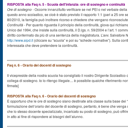
RISPOSTA alla Faq n. 5 - Scuola dell'infanzia: ore di sostegno e continuità
Ore di sostegno -
Occorre innanzitutto verificare se nel PEI o nel verbale della
questo anno scolastico, se cioè è stato previsto il rapporto 1:1 (pari a 25 ore se
80/2010, la famiglia può inoltrare ricorso e chiedere che vengano riconosciute
Continuità -
Per quanto riguarda il principio della continuità, giova qui richi
Unico del 1994, che insiste sulla continuità, il D.lgs. n. 59/2004 e l’art. 1 comma
diritto confermato da più di una sentenza della magistratura. L’avv. Salvatore 
http://www.aipd.it
(cliccare su “scuola” e poi su “schede normative”). Sulla conti
interessata che deve pretendere la continuità.
Faq n. 6 - Orario dei docenti di sostegno
Il vicepreside della nostra scuola ha consigliato il nostro Dirigente Scolastico c
collega di sostegno. Io lo ritengo illegale.... è possibile qualche riferimento n
firmata]
RISPOSTA alla Faq n. 6 - Orario dei docenti di sostegno
È opportuno che le ore di sostegno siano destinate alla classe sulla base dei “bi
formulazione dell’orario del docente di sostegno, pertanto, è bene che venga c
che lo stesso docente specializzato, incaricato su posto di sostegno, può offrir
in atto al fine di rispondere ai bisogni dell’alunno.