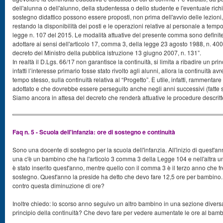
dell'alunna o dell'alunno, della studentessa o dello studente e l'eventuale richi
sostegno didattico possono essere proposti, non prima dell'avvio delle lezioni,
restando la disponibilità dei posti e le operazioni relative al personale a temp
legge n. 107 del 2015. Le modalità attuative del presente comma sono definite co
adottare ai sensi dell'articolo 17, comma 3, della legge 23 agosto 1988, n. 40
decreto del Ministro della pubblica istruzione 13 giugno 2007, n. 131”.
In realtà il D.Lgs. 66/17 non garantisce la continuità, si limita a ribadire un prin
infatti l’interesse primario fosse stato rivolto agli alunni, allora la continuità 
tempo stesso, sulla continuità relativa al “Progetto”. È utile, infatti, rammenta
adottato e che dovrebbe essere perseguito anche negli anni successivi (fatte 
Siamo ancora in attesa del decreto che renderà attuative le procedure descritt
Faq n. 5 - Scuola dell'infanzia: ore di sostegno e continuità
Sono una docente di sostegno per la scuola dell'infanzia. All'inizio di quest'a
una c'è un bambino che ha l'articolo 3 comma 3 della Legge 104 e nell'altra 
è stato inserito quest'anno, mentre quello con il comma 3 è il terzo anno che
sostegno. Quest'anno la preside ha detto che devo fare 12,5 ore per bambino.
contro questa diminuzione di ore?
Inoltre chiedo: lo scorso anno seguivo un altro bambino in una sezione diversa. 
principio della continuità? Che devo fare per vedere aumentate le ore al bambi