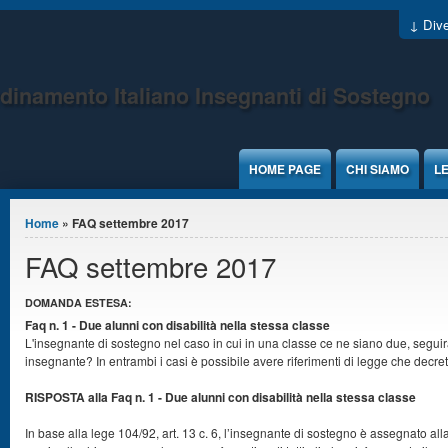
Jump to Content
↓ Dive
dinamento Italiano Insegnanti di Sostegno
HOME PAGE
CHI SIAMO
LE
Tu sei qui
Home
» FAQ settembre 2017
FAQ settembre 2017
DOMANDA ESTESA:
Faq n. 1 - Due alunni con disabilità nella stessa classe
L'insegnante di sostegno nel caso in cui in una classe ce ne siano due, segu
insegnante? In entrambi i casi è possibile avere riferimenti di legge che decr
RISPOSTA alla Faq n. 1 - Due alunni con disabilità nella stessa classe
In base alla lege 104/92, art. 13 c. 6, l’insegnante di sostegno è assegnato alla 