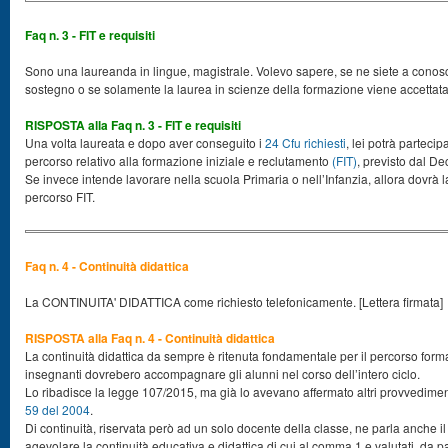
Faq n. 3 - FIT e requisiti
Sono una laureanda in lingue, magistrale. Volevo sapere, se ne siete a conos
sostegno o se solamente la laurea in scienze della formazione viene accettata.
RISPOSTA alla Faq n. 3 - FIT e requisiti
Una volta laureata e dopo aver conseguito i
24 Cfu richiesti
, lei potrà partec
percorso relativo alla formazione iniziale e reclutamento
(FIT)
, previsto dal De
Se invece intende lavorare nella scuola Primaria o nell’Infanzia, allora dovrà 
percorso FIT.
Faq n. 4 - Continuità didattica
La CONTINUITA' DIDATTICA come richiesto telefonicamente. [Lettera firmata]
RISPOSTA alla Faq n. 4 - Continuità didattica
La continuità didattica da sempre è ritenuta fondamentale per il percorso format
insegnanti dovrebero accompagnare gli alunni nel corso dell’intero ciclo.
Lo ribadisce la legge 107/2015, ma già lo avevano affermato altri provvedimen
59 del 2004
.
Di continuità, riservata però ad un solo docente della classe, ne parla anche il 
agevolare la continuità educativa e didattica di cui al comma 1 e valutati, da p