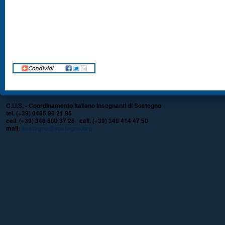
C.I.I.S. - Coordinamento Italiano Insegnanti di Sostegno
tel. (+39) 0465 90 21 95
cell. (+39) 346 690 37 26 cell. (+39) 349 414 47 50
mail:
sostegno@sostegno.org