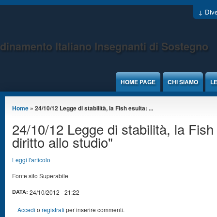
Jump to Content
↓ Dive
dinamento Italiano Insegnanti di Sostegno
HOME PAGE
CHI SIAMO
LE
Tu sei qui
Home
» 24/10/12 Legge di stabilità, la Fish esulta: ...
24/10/12 Legge di stabilità, la Fish 
diritto allo studio"
Leggi l'articolo
Fonte sito Superabile
DATA:
24/10/2012 - 21:22
Accedi
o
registrati
per inserire commenti.