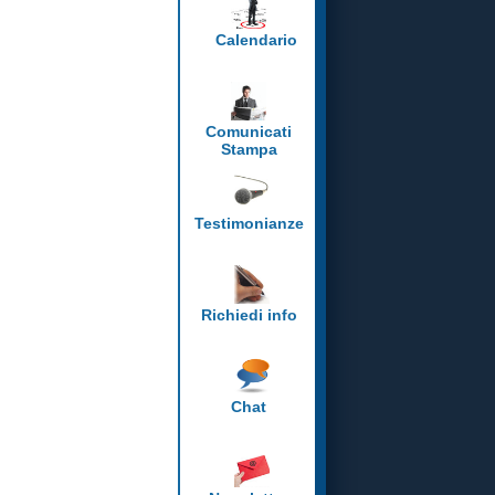
Calendario
Comunicati
Stampa
Testimonianze
Richiedi info
Chat