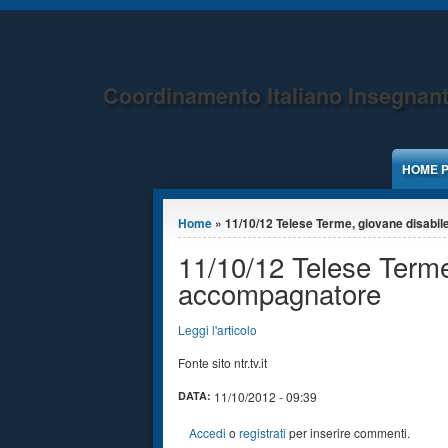
Jump to Content
Coordinamento Italiano Insegnant
HOME 
Tu sei qui
Home
» 11/10/12 Telese Terme, giovane disabile 
11/10/12 Telese Terme
accompagnatore
Leggi l'articolo
Fonte sito ntr.tv.it
DATA:
11/10/2012 - 09:39
Accedi
o
registrati
per inserire commenti.