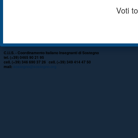
Voti to
C.I.I.S. - Coordinamento Italiano Insegnanti di Sostegno
tel. (+39) 0465 90 21 95
cell. (+39) 346 690 37 26 cell. (+39) 349 414 47 50
mail:
sostegno@sostegno.org