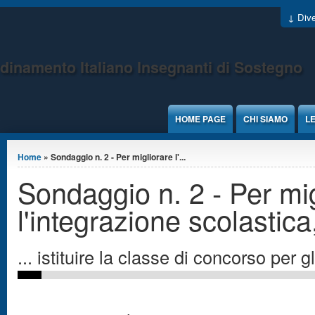
Jump to Content
↓ Dive
dinamento Italiano Insegnanti di Sostegno
HOME PAGE
CHI SIAMO
LE
Tu sei qui
Home
» Sondaggio n. 2 - Per migliorare l'...
Sondaggio n. 2 - Per mig
l'integrazione scolastica
... istituire la classe di concorso per 