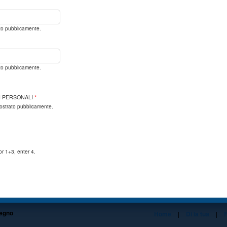
ato pubblicamente.
ato pubblicamente.
I PERSONALI
*
mostrato pubblicamente.
or 1+3, enter 4.
tegno
Home
|
Di la tua
|