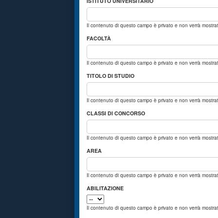
ISTITUTO UNIVERSITARIO
Il contenuto di questo campo è privato e non verrà mostr
FACOLTÀ
Il contenuto di questo campo è privato e non verrà mostr
TITOLO DI STUDIO
Il contenuto di questo campo è privato e non verrà mostr
CLASSI DI CONCORSO
Il contenuto di questo campo è privato e non verrà mostr
AREA
Il contenuto di questo campo è privato e non verrà mostr
ABILITAZIONE
Il contenuto di questo campo è privato e non verrà mostr