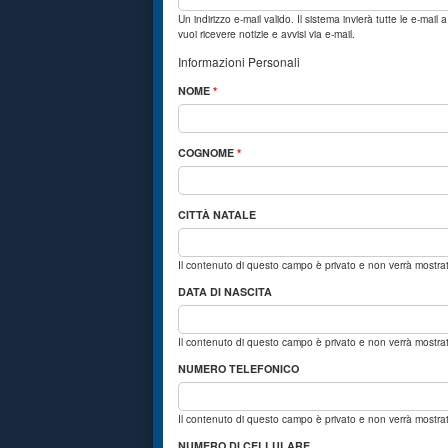
Un indirizzo e-mail valido. Il sistema invierà tutte le e-mai
vuoi ricevere notizie e avvisi via e-mail.
Informazioni Personali
NOME
*
COGNOME
*
CITTÀ NATALE
Il contenuto di questo campo è privato e non verrà mostr
DATA DI NASCITA
Il contenuto di questo campo è privato e non verrà mostr
NUMERO TELEFONICO
Il contenuto di questo campo è privato e non verrà mostr
NUMERO DI CELLULARE