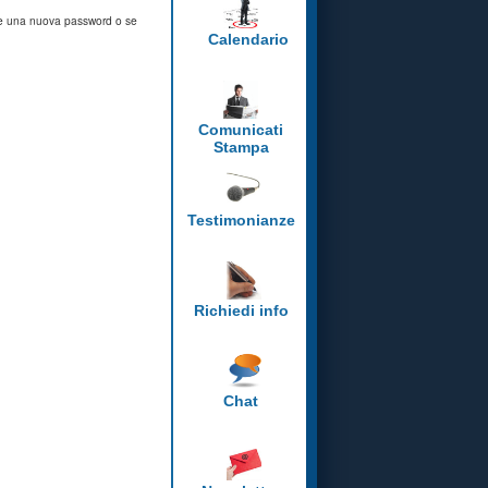
evere una nuova password o se
Calendario
Comunicati
Stampa
Testimonianze
Richiedi info
Chat