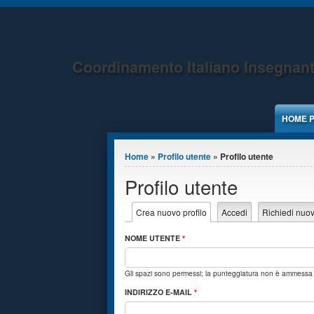
Jump to Content
Coordinamento Italiano Insegnant
HOME 
Tu sei qui
Home
»
Profilo utente
» Profilo utente
Profilo utente
Schede primarie
Crea nuovo profilo
(scheda attiva)
Accedi
Richiedi nuo
NOME UTENTE
*
Gli spazi sono permessi; la punteggiatura non è ammessa ad
INDIRIZZO E-MAIL
*