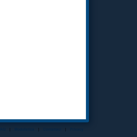
FAQ
|
Modulistica
|
Contattaci
|
Privacy