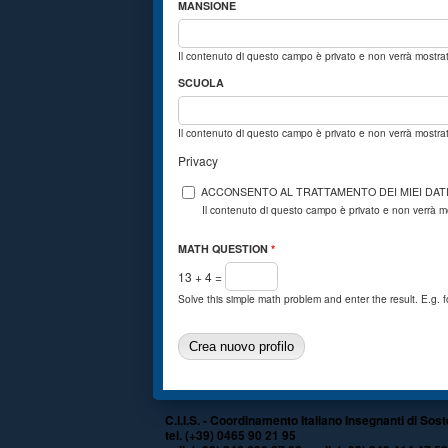
MANSIONE
Il contenuto di questo campo è privato e non verrà mostr
SCUOLA
Il contenuto di questo campo è privato e non verrà mostr
Privacy
ACCONSENTO AL TRATTAMENTO DEI MIEI DAT
Il contenuto di questo campo è privato e non verrà 
MATH QUESTION
*
13 + 4 =
Solve this simple math problem and enter the result. E.g. f
C.I.I.S. - Coordinamento Italiano Insegnanti di Sos
tel. (+39) 0465 90 21 95